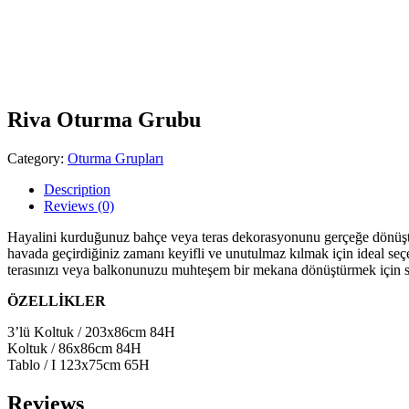
Click to enlarge
Riva Oturma Grubu
Category:
Oturma Grupları
Description
Reviews (0)
Hayalini kurduğunuz bahçe veya teras dekorasyonunu gerçeğe dönüştürm
havada geçirdiğiniz zamanı keyifli ve unutulmaz kılmak için ideal seç
terasınızı veya balkonunuzu muhteşem bir mekana dönüştürmek için si
ÖZELLİKLER
3’lü Koltuk / 203x86cm 84H
Koltuk / 86x86cm 84H
Tablo / I 123x75cm 65H
Reviews