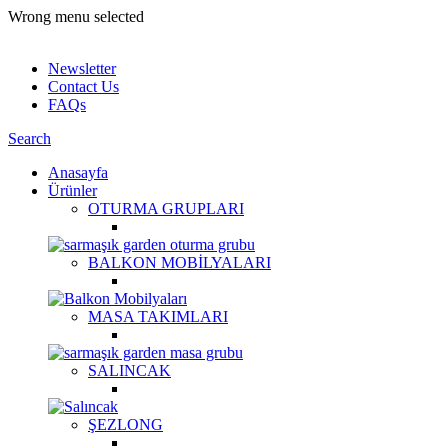
Wrong menu selected
ADD ANYTHING HERE OR JUST REMOVE IT…
Newsletter
Contact Us
FAQs
Search
Anasayfa
Ürünler
OTURMA GRUPLARI
BALKON MOBİLYALARI
MASA TAKIMLARI
SALINCAK
ŞEZLONG