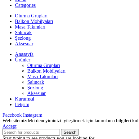
Categories
Oturma Grupları
Balkon Mobilyaları
Masa Takımları
Salıncak
Şezlong
Aksesuar
Anasayfa
Ürünler
Oturma Grupları
Balkon Mobilyaları
Masa Takımları
Salıncak
Şezlong
Aksesuar
Kurumsal
İletişim
Facebook
Instagram
Web sitemizdeki deneyiminizi iyileştirmek için tanımlama bilgileri ku
Accept
Search
Start typing to see products you are looking for.