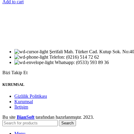
Add to cart
Şerifali Mah. Türker Cad. Kutup Sok. No
Telefon: (0216) 514 72 62
Whatsapp: (0533) 593 89 36
Bizi Takip Et
KURUMSAL
Gizlilik Politikası
Kurumsal
İletişim
Bu site
BianSoft
tarafından hazırlanmıştır.
2023.
Search
Menu