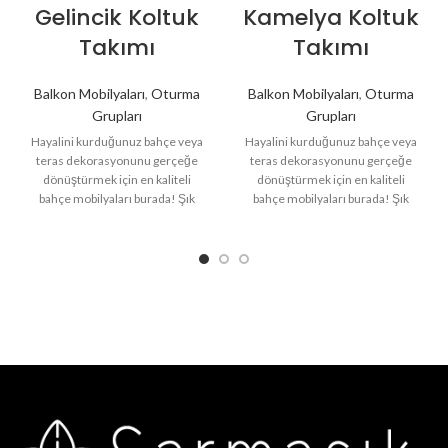
Gelincik Koltuk
Kamelya Koltuk
Takımı
Takımı
Balkon Mobilyaları
,
Oturma
Balkon Mobilyaları
,
Oturma
Grupları
Grupları
Hayalini kurduğunuz bahçe veya
Hayalini kurduğunuz bahçe veya
teras dekorasyonunu gerçeğe
teras dekorasyonunu gerçeğe
dönüştürmek için en kaliteli
dönüştürmek için en kaliteli
bahçe mobilyaları burada! Şık
bahçe mobilyaları burada! Şık
tasarımları, dayanıklı
tasarımları, dayanıklı
malzemeleri ve konforlu
malzemeleri ve konforlu