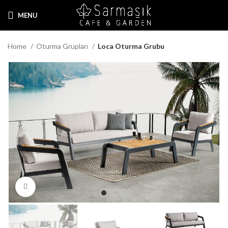
MENU
Home
Oturma Grupları
Loca Oturma Grubu
Click to enlarge