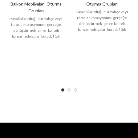
Balkon Mobilyaları
,
Oturma
Oturma Grupları
Grupları
Hayalini kurduğunuz bahçe veya
teras dekorasyonunu gerçeğe
Hayalini kurduğunuz bahçe veya
dönüştürmek için en kaliteli
teras dekorasyonunu gerçeğe
bahçe mobilyaları burada! Şık
dönüştürmek için en kaliteli
tasarımları, dayanıklı
bahçe mobilyaları burada! Şık
malzemeleri ve konforlu
tasarımları, dayanıklı
malzemeleri ve konforlu