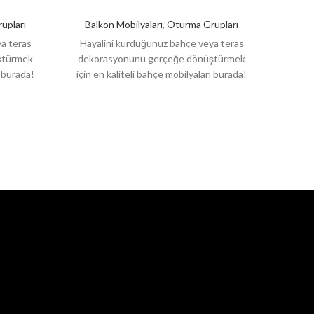
upları
Balkon Mobilyaları
,
Oturma Grupları
a teras
Hayalini kurduğunuz bahçe veya teras
Haya
ştürmek
dekorasyonunu gerçeğe dönüştürmek
deko
ı burada!
için en kaliteli bahçe mobilyaları burada!
için e
meleri ve
Şık tasarımları, dayanıklı malzemeleri ve
Şık t
konforlu