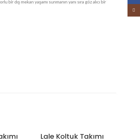
orlu bir dış mekan yaşamı sunmanın yanı sıra göz alıcı bir
Insta
akımı
Lale Koltuk Takımı
L