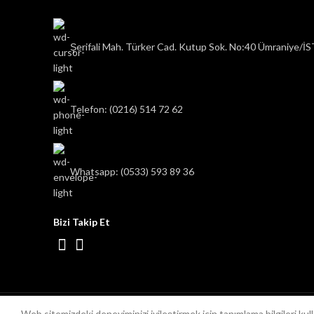
Şerifali Mah. Türker Cad. Kutup Sok. No:40 Ümraniye/
Telefon: (0216) 514 72 62
Whatsapp: (0533) 593 89 36
Bizi Takip Et
Web sitemizdeki deneyiminizi iyileştirmek için tanımlama bilgileri ku