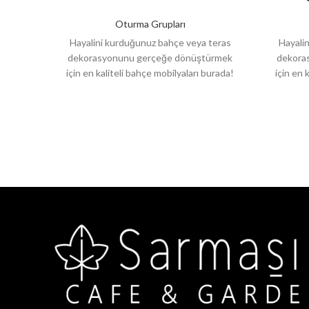
Oturma Grupları
Hayalini kurduğunuz bahçe veya teras
Hayali
dekorasyonunu gerçeğe dönüştürmek
dekora
için en kaliteli bahçe mobilyaları burada!
için en 
Şık tasarımları, dayanıklı malzemeleri ve
Şık tasa
konforlu