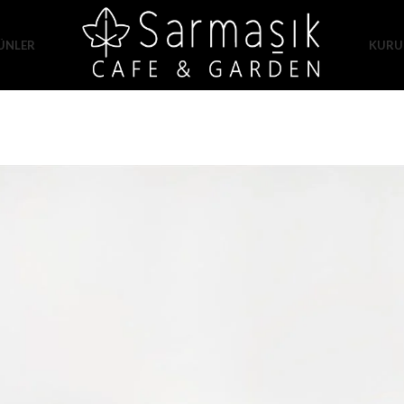
ÜNLER
KURU