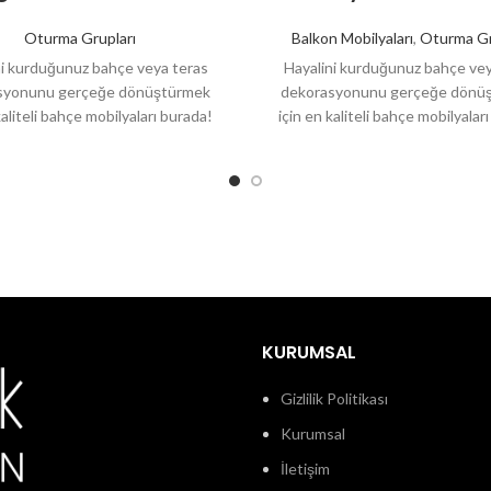
Oturma Grupları
Balkon Mobilyaları
,
Oturma Gr
ni kurduğunuz bahçe veya teras
Hayalini kurduğunuz bahçe vey
syonunu gerçeğe dönüştürmek
dekorasyonunu gerçeğe dönü
kaliteli bahçe mobilyaları burada!
için en kaliteli bahçe mobilyalar
rımları, dayanıklı malzemeleri ve
Şık tasarımları, dayanıklı malze
konforlu
konforlu
KURUMSAL
Gizlilik Politikası
Kurumsal
İletişim